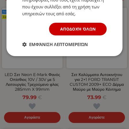
που έχουν συλλέξει από τη χρήση των
Νέο Προϊόν
Νέο Προϊόν
υπηρεσιών τους από εσάς.
Συνιστάται
ΑΠΟΔΟΧΉ ΌΛΩΝ
ΕΜΦΆΝΙΣΗ ΛΕΠΤΟΜΕΡΕΙΏΝ
LED Σετ Neon Е-Мark Φανός
Σετ Καλύμματα Αυτοκινήτου
Οπίσθιος 10V / 30V με 5
για 2+1 FORD TRANSIT
Λειτουργίες Tρεχούμενο φλας
CUSTOM 2009+ ECO Δέρμα
285mm X 99mm
Μαύρο με Μαύρο Κέντημα
79.99
€
73.99
€
Αγοράστε
Αγοράστε