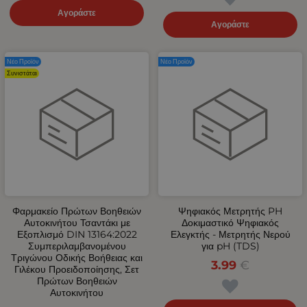
Αγοράστε
Αγοράστε
Νέο Προϊόν
Νέο Προϊόν
Συνιστάται
Φαρμακείο Πρώτων Βοηθειών
Ψηφιακός Μετρητής PH
Αυτοκινήτου Τσαντάκι με
Δοκιμαστικό Ψηφιακός
Εξοπλισμό DIN 13164:2022
Ελεγκτής - Μετρητής Νερού
Συμπεριλαμβανομένου
για pH (TDS)
Τριγώνου Οδικής Βοήθειας και
3.99
€
Γιλέκου Προειδοποίησης, Σετ
Πρώτων Βοηθειών
Αυτοκινήτου