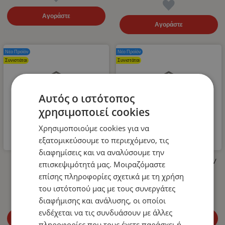
Αγοράστε
Αγοράστε
Νέο Προϊόν
Νέο Προϊόν
Συνιστάται
Συνιστάται
Αυτός ο ιστότοπος
χρησιμοποιεί cookies
Χρησιμοποιούμε cookies για να
εξατομικεύσουμε το περιεχόμενο, τις
διαφημίσεις και να αναλύσουμε την
Λάστιχο Υψηλής Πίεσης για
LED Όγκου Τριπλό 12V / 24V
επισκεψιμότητά μας. Μοιραζόμαστε
Πλυστικό 400bar 10m
Πορτοκαλί 110mm x 30mm
επίσης πληροφορίες σχετικά με τη χρήση
14.99
€
4.99
€
του ιστότοπού μας με τους συνεργάτες
διαφήμισης και ανάλυσης, οι οποίοι
ενδέχεται να τις συνδυάσουν με άλλες
Αγοράστε
Αγοράστε
πληροφορίες που τους έχετε παράσχει ή