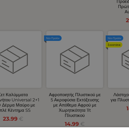
Προει
Πρώτ
Αυ
2
Νέο Προϊόν
Νέο Προϊόν
Συνιστάται
Σετ Καλύμματα
Αφροποιητής Πλυστικού με
Λάστιχο
νήτου Universal 2+1
5 Ακροφύσια Εκτόξευσης
για Πλυσ
 Δέρμα Μαύρο με
με Απόθεμα Αφρού με
πλέ Κέντημα SS
Χωρητικότητα 1lt
Πλυστικού
23.99
€
14.99
€