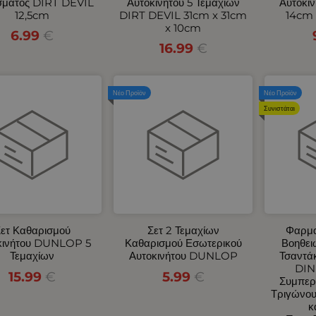
σματος DIRT DEVIL
Αυτοκινήτου 5 Τεμαχίων
Αυτοκι
12,5cm
DIRT DEVIL 31cm x 31cm
14cm 
x 10cm
6.99
€
16.99
€
Νέο Προϊόν
Νέο Προϊόν
Συνιστάται
ετ Καθαρισμού
Σετ 2 Τεμαχίων
Φαρμα
κινήτου DUNLOP 5
Καθαρισμού Εσωτερικού
Βοηθει
Τεμαχίων
Αυτοκινήτου DUNLOP
Τσαντάκ
DIN
15.99
€
5.99
€
Συμπερ
Τριγώνου
κ