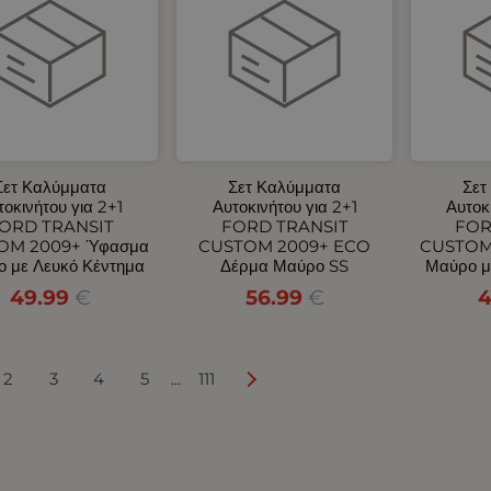
Σετ Καλύμματα
Σετ Καλύμματα
Σετ
τοκινήτου για 2+1
Αυτοκινήτου για 2+1
Αυτοκ
ORD TRANSIT
FORD TRANSIT
FOR
OM 2009+ Ύφασμα
CUSTOM 2009+ ECO
CUSTOM
 με Λευκό Κέντημα
Δέρμα Μαύρο SS
Μαύρο μ
49.99
€
56.99
€
4
2
3
4
5
111
...