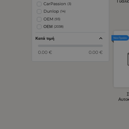
Γυαλί
Αντλίες και Χωνιά Υγρών
CarPassion
(3)
Αξεσουάρ για Ζώνες Ασφαλείας -
Dunlop
(14)
Προσκέφαλα Καθίσματος
OEM
(93)
Αρωματικά Αυτοκινήτου
ΟΕΜ
(2038)
Ασφάλειες - Ασφαλειοθήκες
Αυτοκινήτου
Κατά τιμή
Νέο Προϊόν
Βεντιλατέρ Ψυγείων Αυτοκινήτου
Διακόπτες - Πρίζες Σκάφους -
0.00 €
0.00 €
Αυτοκινήτου
Διακόπτες Αυτοκινήτου -
Φορτηγού
Διάφορα Προϊόντα
Είδη Έκτακτης Ανάγκης - Ιμάντες
Αυτοκινήτου
Σ
Ειδικοί Προβολείς 10 - 30V
Αυτο
Ενδοσκοπικές Κάμερες
Εργαλεία Χειρός
Εσωτερικός Φωτισμός
Αυτοκινήτου