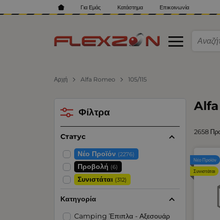
Για Εμάς
Κατάστημα
Επικοινωνία
Αρχή
Alfa Romeo
105/115
Alf
Φίλτρα
2658 Πρ
Статус
Νέο Προϊόν
(2276)
Νέο Προϊόν
Προβολή
(6)
Συνιστάται
Συνιστάται
(312)
Κατηγορία
Camping Έπιπλα - Αξεσουάρ