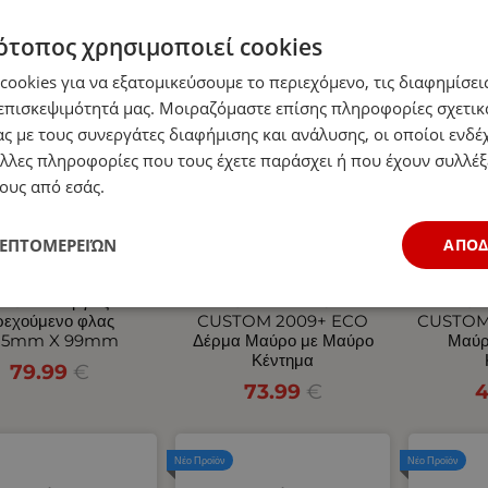
ότοπος χρησιμοποιεί cookies
Νέο Προϊόν
Νέο Προϊόν
ookies για να εξατομικεύσουμε το περιεχόμενο, τις διαφημίσεις
επισκεψιμότητά μας. Μοιραζόμαστε επίσης πληροφορίες σχετικ
ς με τους συνεργάτες διαφήμισης και ανάλυσης, οι οποίοι ενδέχ
λλες πληροφορίες που τους έχετε παράσχει ή που έχουν συλλέξ
ους από εσάς.
ΛΕΠΤΟΜΕΡΕΙΏΝ
ΑΠΟ
Σετ Neon Е-Мark
Σετ Καλύμματα
Σετ
 Οπίσθιος 10V / 30V
Αυτοκινήτου για 2+1
Αυτοκ
ε 5 Λειτουργίες
FORD TRANSIT
FOR
ρεχούμενο φλας
CUSTOM 2009+ ECO
CUSTOM
85mm X 99mm
Δέρμα Μαύρο με Μαύρο
Μαύρ
Κέντημα
79.99
€
73.99
€
4
Νέο Προϊόν
Νέο Προϊόν