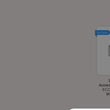
Ηλεκτρικά Αυτοκινήτου -
Φορτιστές Αναπτήρα
Αυτοκινήτου USB
Ηλεκτρικά Φορητά Ψυγεία 12V -
24V / 220V
Ηλιοπροστασίες Αυτοκινήτου
Νέο Προϊόν
Θήκη για Μπάρες LED
Καθρέφτες Εξωτερικοί -
Καλύμματα για Καθρέφτες M-
Style
Καλύμματα Αυτοκινήτου -
Φορτηγού
Καλύμματα Αυτοκινήτου
Καλύμματα Τιμονιών
Αυτοκινήτου
Αυτοκι
Καλύμματα Φορτηγού
ECO
Μ
Κάμερες Οπισθοπορείας -
Βομβητές Οπισθοπορείας -
Κάμερες/DVR Αυτοκινήτου