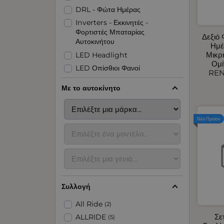
DRL - Φώτα Ημέρας
Inverters - Εκκινητές -
Φορτιστές Μπαταρίας
Δεξιό
Αυτοκινήτου
Ημέ
Μικρ
LED Headlight
Ομί
LED Οπίσθιοι Φανοί
REN
LED Φανοί Πλευρικοί Όγκου
Με το αυτοκίνητο
LED Φάροι
Organizer για Πορτμπαγκάζ -
Πλάτης Καθίσματος
Νέο Προϊόν
Αερόθερμα Αυτοκινήτου
Αναδιπλούμενες Ράμπες -
Εξοπλισμός Parking
Ανακλαστικές - Αυτοκόλλητες
Ταινίες
Συλλογή
Ανεμοθραύστες Αυτοκινήτου
Ανταλλακτικά Πόρτας
All Ride
(2)
Αυτοκινήτου
Σε
ALLRIDE
(5)