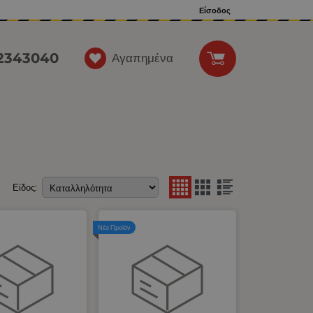
Είσοδος
12343040
Αγαπημένα
Είδος:
Νέο Προϊόν