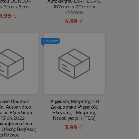
νήτου DUNLOP
Αυτοκινήτου DIRT DEVIL
x 9cm x 5cm
187mm x 20mm x
275mm
9.99
€
4.99
€
Νέο Προϊόν
κείο Πρώτων
Ψηφιακός Μετρητής PH
ών Αυτοκινήτου
Δοκιμαστικό Ψηφιακός
ι με Εξοπλισμό
Ελεγκτής - Μετρητής
 13164:2022
Νερού για pH (TDS)
ιλαμβανομένου
3.99
€
 Οδικής Βοήθειας
αι Γιλέκου