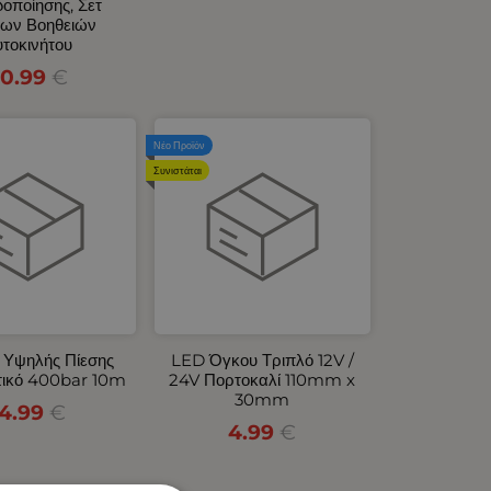
δοποίησης, Σετ
ων Βοηθειών
τοκινήτου
0.99
€
Νέο Προϊόν
Συνιστάται
 Υψηλής Πίεσης
LED Όγκου Τριπλό 12V /
τικό 400bar 10m
24V Πορτοκαλί 110mm x
30mm
14.99
€
4.99
€