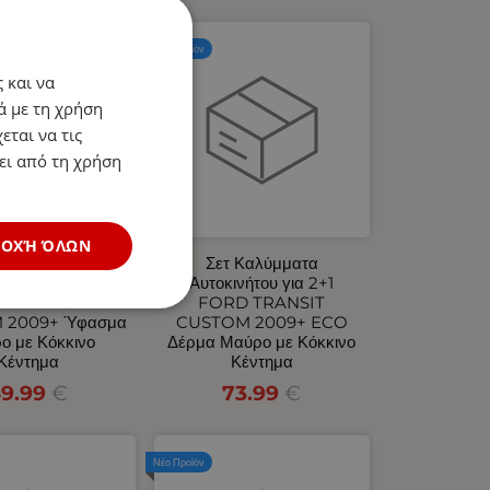
Νέο Προϊόν
 και να
ά με τη χρήση
εται να τις
ει από τη χρήση
ΔΟΧΉ ΌΛΩΝ
 Καλύμματα
Σετ Καλύμματα
ινήτου για 2+1
Αυτοκινήτου για 2+1
D TRANSIT
FORD TRANSIT
 2009+ Ύφασμα
CUSTOM 2009+ ECO
ο με Κόκκινο
Δέρμα Μαύρο με Κόκκινο
Κέντημα
Κέντημα
9.99
€
73.99
€
Νέο Προϊόν