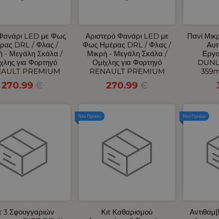
 Φανάρι LED με Φως
Αριστερό Φανάρι LED με
Πανί Μικ
ρας DRL / Φλας /
Φως Ημέρας DRL / Φλας /
Αυτ
ή - Μεγάλη Σκάλα /
Μικρή - Μεγάλη Σκάλα /
Εργο
χλης για Φορτηγό
Ομίχλης για Φορτηγό
DUNL
AULT PREMIUM
RENAULT PREMIUM
359
270.99
€
270.99
€
Νέο Προϊόν
Νέο Προϊόν
τ 3 Σφουγγαριών
Κιτ Καθαρισμού
Αντιθαμ