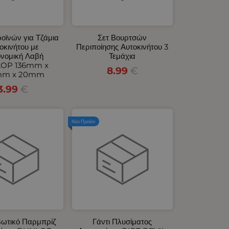
ροϊνών για Τζάμια
Σετ Βουρτσών
οκινήτου με
Περιποίησης Αυτοκινήτου 3
νομική Λαβή
Τεμάχια
OP 136mm x
8.99
€
mm x 20mm
3.99
€
Νέο Προϊόν
βωτικό Παρμπρίζ
Γάντι Πλυσίματος