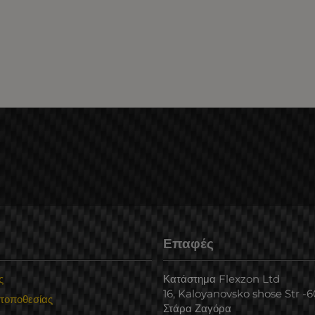
Επαφές
ς
Κατάστημα Flexzon Ltd
16, Kaloyanovsko shose Str -
 τοποθεσίας
Στάρα Ζαγόρα