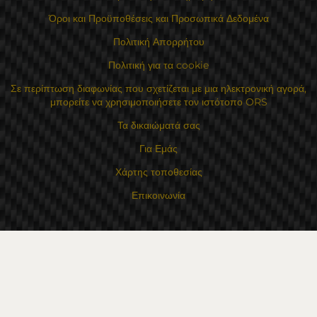
Όροι και Προϋποθέσεις και Προσωπικά Δεδομένα
Πολιτική Απορρήτου
Πολιτική για τα cookie
Σε περίπτωση διαφωνίας που σχετίζεται με μια ηλεκτρονική αγορά,
μπορείτε να χρησιμοποιήσετε τον ιστότοπο ORS
Τα δικαιώματά σας
Για Εμάς
Χάρτης τοποθεσίας
Επικοινωνία
Επαφές
Κατάστημα Flexzon Ltd
16, Kaloyanovsko shose Str -6000 Στάρα Ζαγόρα
Τρόποι πληρωμής