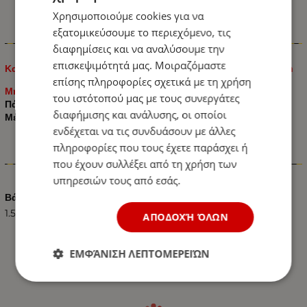
Χρησιμοποιούμε cookies για να
εξατομικεύσουμε το περιεχόμενο, τις
Πληροφορίες
διαφημίσεις και να αναλύσουμε την
επισκεψιμότητά μας. Μοιραζόμαστε
Καλώδια Εκκίνησης Μπαταρίας Αυτοκινήτου 16mm 220A 3m
επίσης πληροφορίες σχετικά με τη χρήση
Μήκος καλωδίων: 3 μέτρα
του ιστότοπού μας με τους συνεργάτες
Πάχος καλωδίου: 16mm.
διαφήμισης και ανάλυσης, οι οποίοι
Μέγιστο ρεύμα: 220 A
ενδέχεται να τις συνδυάσουν με άλλες
πληροφορίες που τους έχετε παράσχει ή
Χαρακτηριστικά
που έχουν συλλέξει από τη χρήση των
υπηρεσιών τους από εσάς.
Βάρος (kg.)
1.50
ΑΠΟΔΟΧΉ ΌΛΩΝ
ΕΜΦΆΝΙΣΗ ΛΕΠΤΟΜΕΡΕΙΏΝ