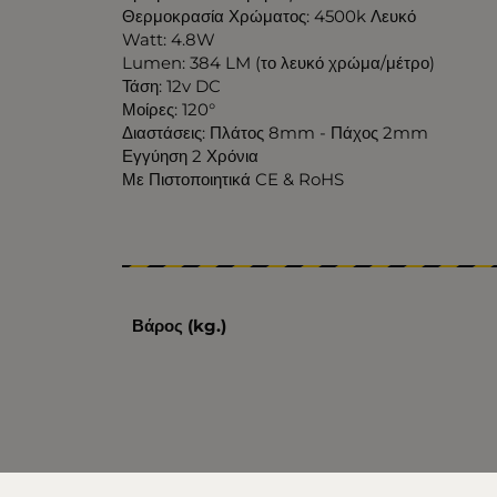
Θερμοκρασία Χρώματος: 4500k Λευκό
Watt: 4.8W
Lumen: 384 LM (το λευκό χρώμα/μέτρο)
Τάση: 12v DC
Μοίρες: 120°
Διαστάσεις: Πλάτος 8mm - Πάχος 2mm
Εγγύηση 2 Χρόνια
Με Πιστοποιητικά CE & RoHS
Βάρος (kg.)