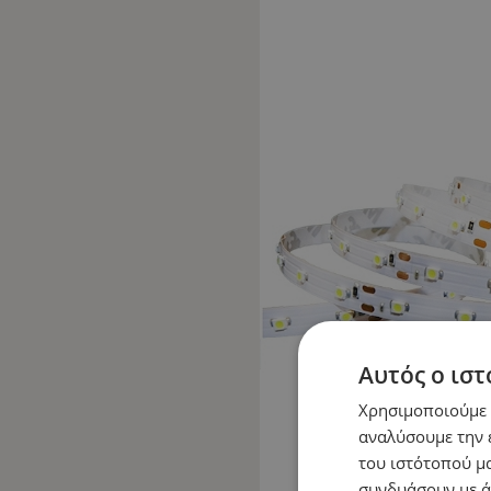
Αυτός ο ιστ
Χρησιμοποιούμε c
αναλύσουμε την 
του ιστότοπού μα
συνδυάσουν με ά