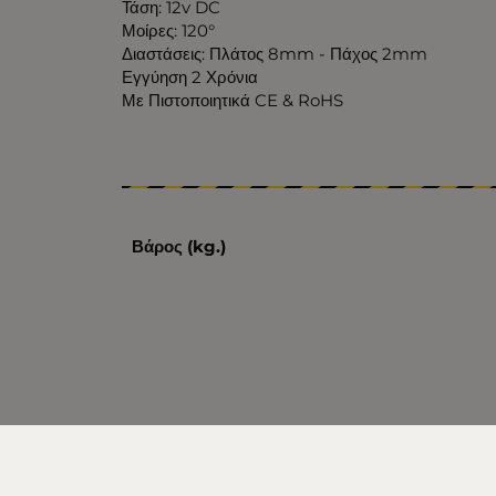
Τάση: 12v DC
Μοίρες: 120°
Διαστάσεις: Πλάτος 8mm - Πάχος 2mm
Εγγύηση 2 Χρόνια
Με Πιστοποιητικά CE & RoHS
Βάρος (kg.)