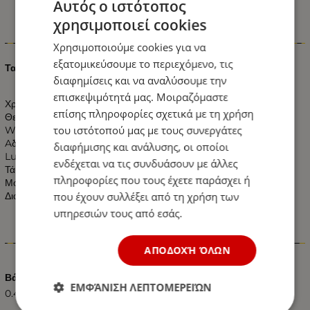
Αυτός ο ιστότοπος
χρησιμοποιεί cookies
Πληροφορίες
Χρησιμοποιούμε cookies για να
εξατομικεύσουμε το περιεχόμενο, τις
Ταινία LED 4.8 watt 60 smd 2835 Λευκό Ημέρας Αδιάβροχη
διαφημίσεις και να αναλύσουμε την
επισκεψιμότητά μας. Μοιραζόμαστε
Χρώμα: Λευκό Ημέρας
επίσης πληροφορίες σχετικά με τη χρήση
Θερμοκρασία Χρώματος: 4500k Λευκό
του ιστότοπού μας με τους συνεργάτες
Watt: 4.8W άνα μέτρο
Aδιαβροχοποιηση: IP54
διαφήμισης και ανάλυσης, οι οποίοι
Lumen: 374 LM το Θερμό Χρώμα.
ενδέχεται να τις συνδυάσουν με άλλες
Τάση: 12v DC
πληροφορίες που τους έχετε παράσχει ή
Μοίρες: 120°
που έχουν συλλέξει από τη χρήση των
Διαστάσεις: Πλάτος 8mm - Πάχος 3mm
υπηρεσιών τους από εσάς.
Χαρακτηριστικά
ΑΠΟΔΟΧΉ ΌΛΩΝ
Βάρος (kg.)
ΕΜΦΆΝΙΣΗ ΛΕΠΤΟΜΕΡΕΙΏΝ
0.40