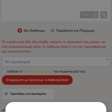
1 από 2
Μη διαθέσιμο
Παράδοση και Πληρωμή
Το προϊόν έχει ήδη εξαντληθεί, αφήστε το ηλεκτρικό σας ρεύμα. να
σας ενημερώσουμε μόλις το λάβουμε ξανά ή να σας προσφέρουμε
μια αντικατάσταση.
Ηλ. ταχυδρομείο
Διάβασα το "
Πολιτική Απορρήτου
" και συμφωνώ μαζί τους.
Ενημερώστε με σχετικά με τη διαθεσιμότητα!
Προσθήκη στα Αγαπημένα
optonica