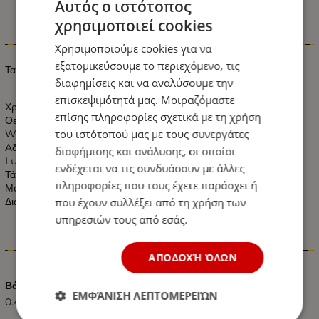
Αυτός ο ιστότοπος
χρησιμοποιεί cookies
Πληροφορίες
Χρησιμοποιούμε cookies για να
εξατομικεύσουμε το περιεχόμενο, τις
Ταινία LED 4.8 watt 60 smd 2835 Θερμό Λευκό Αδιάβροχη
διαφημίσεις και να αναλύσουμε την
επισκεψιμότητά μας. Μοιραζόμαστε
Χρώμα: Θερμό Λευκό
επίσης πληροφορίες σχετικά με τη χρήση
Θερμοκρασία Χρώματος: 2800k Λευκό
του ιστότοπού μας με τους συνεργάτες
Watt: 4.8W άνα μέτρο
Aδιαβροχοποιηση: IP54
διαφήμισης και ανάλυσης, οι οποίοι
Lumen: 374 LM το Θερμό Χρώμα.
ενδέχεται να τις συνδυάσουν με άλλες
Τάση: 12v DC
πληροφορίες που τους έχετε παράσχει ή
Μοίρες: 120°
που έχουν συλλέξει από τη χρήση των
Διαστάσεις: Πλάτος 8mm - Πάχος 3mm
υπηρεσιών τους από εσάς.
Χαρακτηριστικά
ΑΠΟΔΟΧΉ ΌΛΩΝ
Βάρος (kg.)
ΕΜΦΆΝΙΣΗ ΛΕΠΤΟΜΕΡΕΙΏΝ
0.40