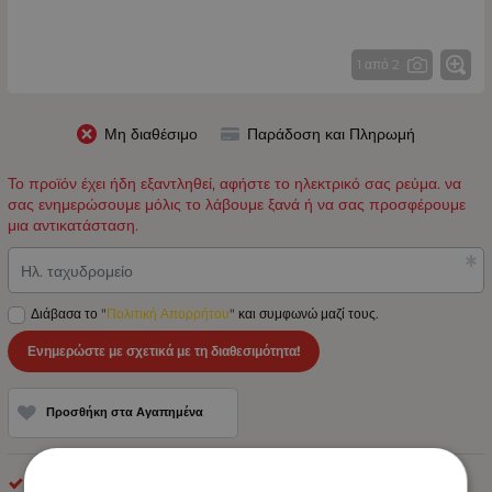
1 από 2
Μη διαθέσιμο
Παράδοση και Πληρωμή
Το προϊόν έχει ήδη εξαντληθεί, αφήστε το ηλεκτρικό σας ρεύμα. να
σας ενημερώσουμε μόλις το λάβουμε ξανά ή να σας προσφέρουμε
μια αντικατάσταση.
Ηλ. ταχυδρομείο
Διάβασα το "
Πολιτική Απορρήτου
" και συμφωνώ μαζί τους.
Ενημερώστε με σχετικά με τη διαθεσιμότητα!
Προσθήκη στα Αγαπημένα
optonica