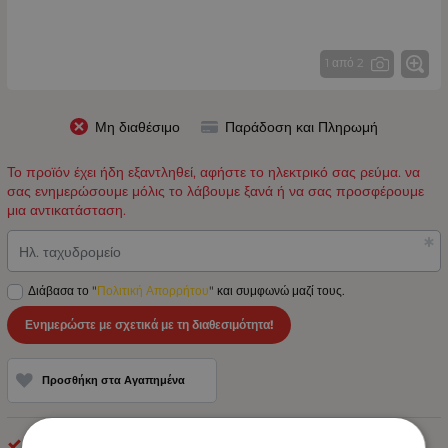
1 από 2
Μη διαθέσιμο
Παράδοση και Πληρωμή
Το προϊόν έχει ήδη εξαντληθεί, αφήστε το ηλεκτρικό σας ρεύμα. να
σας ενημερώσουμε μόλις το λάβουμε ξανά ή να σας προσφέρουμε
μια αντικατάσταση.
Ηλ. ταχυδρομείο
Διάβασα το "
Πολιτική Απορρήτου
" και συμφωνώ μαζί τους.
Ενημερώστε με σχετικά με τη διαθεσιμότητα!
Προσθήκη στα Αγαπημένα
optonica