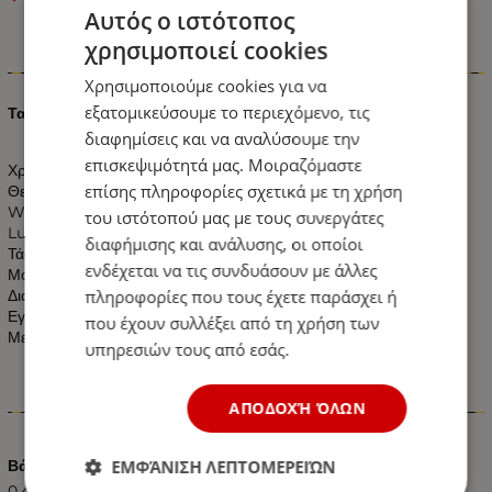
Αυτός ο ιστότοπος
χρησιμοποιεί cookies
Πληροφορίες
Χρησιμοποιούμε cookies για να
εξατομικεύσουμε το περιεχόμενο, τις
Ταινία LED 14.4 watt 60 smd 5050 Led Ψυχρό Λευκό
διαφημίσεις και να αναλύσουμε την
επισκεψιμότητά μας. Μοιραζόμαστε
Χρώμα: Ψυχρό Λευκό
επίσης πληροφορίες σχετικά με τη χρήση
Θερμοκρασία Χρώματος: 5600-6300k Λευκό
Watt: 14.4W ανά Μέτρο
του ιστότοπού μας με τους συνεργάτες
Lumen: 1195 LM (το Λευκό χρώμα/μέτρο)
διαφήμισης και ανάλυσης, οι οποίοι
Τάση: 12v DC
ενδέχεται να τις συνδυάσουν με άλλες
Μοίρες: 120°
πληροφορίες που τους έχετε παράσχει ή
Διαστάσεις: Πλάτος 10mm - Πάχος 2mm
Εγγύηση 2 Χρόνια
που έχουν συλλέξει από τη χρήση των
Με Πιστοποιητικά CE & RoHS
υπηρεσιών τους από εσάς.
ΑΠΟΔΟΧΉ ΌΛΩΝ
Χαρακτηριστικά
ΕΜΦΆΝΙΣΗ ΛΕΠΤΟΜΕΡΕΙΏΝ
Βάρος (kg.)
0.40