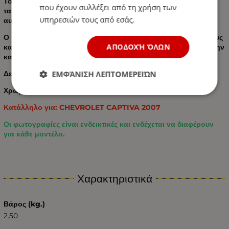
Το λαστιχένιο χαλάκι τοποθετείται και αφαιρείται εύκολα και
που έχουν συλλέξει από τη χρήση των
ταιριάζει ακριβώς στις διαστάσεις του πορτμπαγκάζ του
υπηρεσιών τους από εσάς.
αυτοκινήτου σας.
Ο μοναδικός σχεδιασμός αποτρέπει την ολίσθηση των πάτους
ΑΠΟΔΟΧΉ ΌΛΩΝ
και παρέχει στους χρήστες λειτουργικότητα και άνεση κατά την
καθημερινή χρήση.
ΕΜΦΆΝΙΣΗ ΛΕΠΤΟΜΕΡΕΙΏΝ
Δεν περιέχουν PVC και τοξικά στοιχεία.
Χρώμα ελαστικού: Μαύρο
Κατάλληλο για: CHEVROLET CAPTIVA 2007
Οι φωτογραφίες είναι ενδεικτικές και ενδέχεται να διαφέρουν
για κάθε μοντέλο.
Χαρακτηριστικά
Βάρος (kg.)
2.50