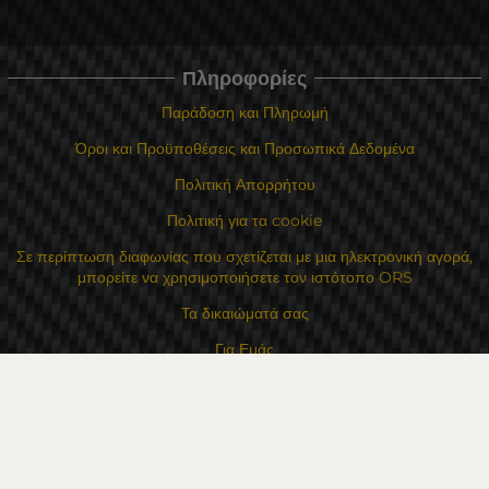
Πληροφορίες
Παράδοση και Πληρωμή
Όροι και Προϋποθέσεις και Προσωπικά Δεδομένα
Πολιτική Απορρήτου
Πολιτική για τα cookie
Σε περίπτωση διαφωνίας που σχετίζεται με μια ηλεκτρονική αγορά,
μπορείτε να χρησιμοποιήσετε τον ιστότοπο ORS
Τα δικαιώματά σας
Για Εμάς
Χάρτης τοποθεσίας
Επικοινωνία
Επαφές