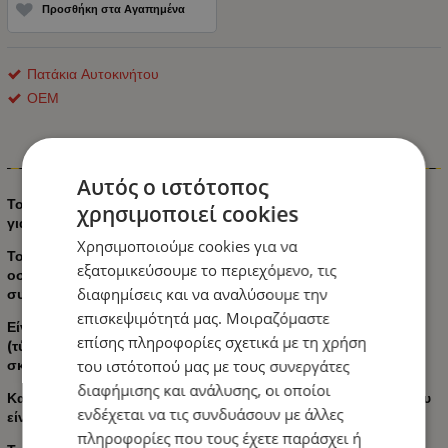
Προσθήκη στα Αγαπημένα
Πατάκια Αυτοκινήτου
ΟΕΜ
Πληροφορίες
Αυτός ο ιστότοπος
Το ελαστικό χαλάκι πορτμπαγκάζ DeluxeBoss είναι ατομικό
χρησιμοποιεί cookies
για διαφορετικά μοντέλα αυτοκινήτων.
Χρησιμοποιούμε cookies για να
Το χαλάκι πορτμπαγκάζ DeluxeBoss δεν αναδύει δυσάρεστη
εξατομικεύσουμε το περιεχόμενο, τις
οσμή και προσφέρει μια κομψή και κομψή εμφάνιση που
διαφημίσεις και να αναλύσουμε την
συμπληρώνει το εσωτερικό του αυτοκινήτου σας.
επισκεψιμότητά μας. Μοιραζόμαστε
Είναι εξαιρετικά ανθεκτικό και έχει αρκετά υψηλό κατώφλι
επίσης πληροφορίες σχετικά με τη χρήση
(τύπου λεκάνης), αποτρέποντας τη διαρροή υγρών και τη
του ιστότοπού μας με τους συνεργάτες
σκόνη στο χαλί στο πορτμπαγκάζ του αυτοκινήτου σας.
διαφήμισης και ανάλυσης, οι οποίοι
Κατασκευασμένο από υψηλής ποιότητας καουτσούκ TPE που
ενδέχεται να τις συνδυάσουν με άλλες
είναι ανθεκτικό στη θερμότητα και τα υγρά.
πληροφορίες που τους έχετε παράσχει ή